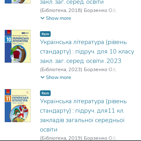
закл. заг. серед. освіти
(
Бібліотека,
2018
)
Борзенко О.І.
;
Лобусова О.В.
Show more
Item
Українська література (рівень
стандарту) : підруч. для 10 класу
закл. заг. серед. освіти .2023
(
Бібліотека,
2023
)
Борзенко О.І.
;
Лобусова О.В.
Show more
Item
Українська література (рівень
стандарту) : підруч. для11 кл.
закладів загальної середньої
освіти
(
Бібліотека,
2019
)
Борзенко О.І.
;