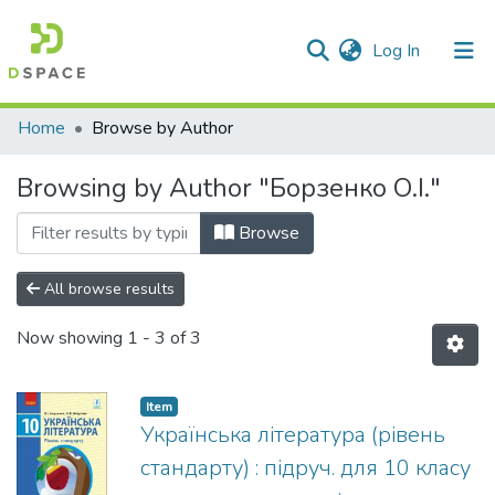
(current)
Log In
Communities & Collections
Home
Browse by Author
All of DSpace
Browsing by Author "Борзенко О.І."
Browse
All browse results
Now showing
1 - 3 of 3
Item
Українська література (рівень
стандарту) : підруч. для 10 класу