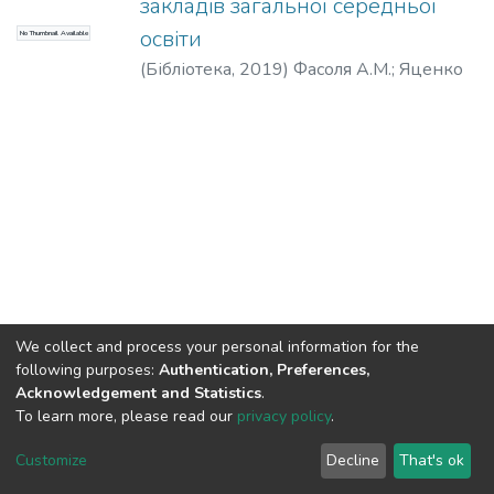
закладів загальної середньої
освіти
No Thumbnail Available
(
Бібліотека,
2019
)
Фасоля А.М.
;
Яценко
Т.О.
;
Уліщенко В.В.
;
Тименко В.М.
;
Бійчук
Г.Л.
We collect and process your personal information for the
following purposes:
Authentication, Preferences,
Acknowledgement and Statistics
.
To learn more, please read our
privacy policy
.
DSpace software
copyright © 2002-2026
LYRASIS
Cookie
Privacy
End User
Send
Customize
Decline
That's ok
settings
policy
Agreement
Feedback