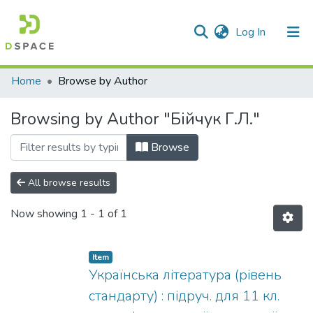
(current)
Log In
Communities & Collections
Home
Browse by Author
All of DSpace
Browsing by Author "Бійчук Г.Л."
Browse
All browse results
Now showing
1 - 1 of 1
Item
Українська література (рівень
стандарту) : підруч. для 11 кл.