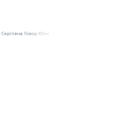
 Сергіївна
;
Говор Юлія