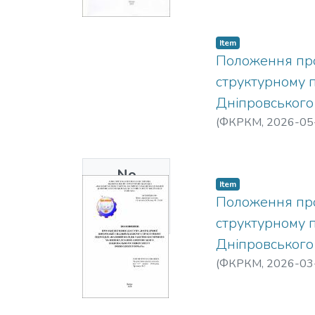
Item
Положення про 
структурному 
Дніпровського 
(
ФКРКМ,
2026-05
No
Item
Thumbnail
Положення про
Available
структурному 
Дніпровського 
(
ФКРКМ,
2026-03