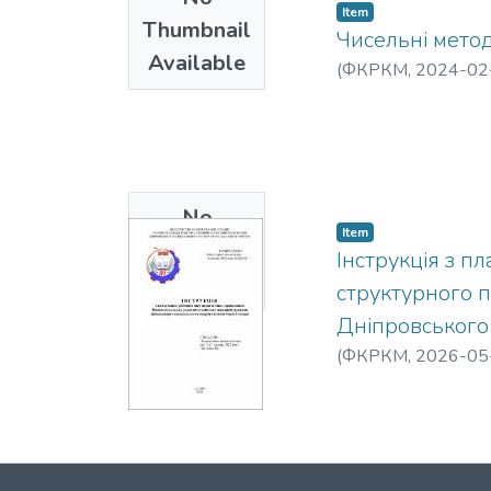
Item
Thumbnail
Чисельні мето
Available
(
ФКРКМ,
2024-02
No
Item
Thumbnail
Інструкція з п
Available
структурного 
Дніпровського 
(
ФКРКМ,
2026-05