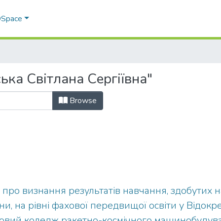
 DSpace
ька Світлана Сергіївна"
Browse
про визнання результатів навчання, здобутих н
їни, на рівні фахової передвищої освіти у Відо
аховий коледж ракетно-космічного машинобудув