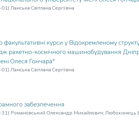
-01
)
Ланська Світлана Сергіївна
 факультативні курси у Відокремленому структу
дж ракетно-космічного машинобудування Дніпр
мені Олеся Гончара"
-01
)
Ланська Світлана Сергіївна
рамного забезпечення
-31
)
Романовський Олександр Михайлович
;
Любохинець В
Сергіївна