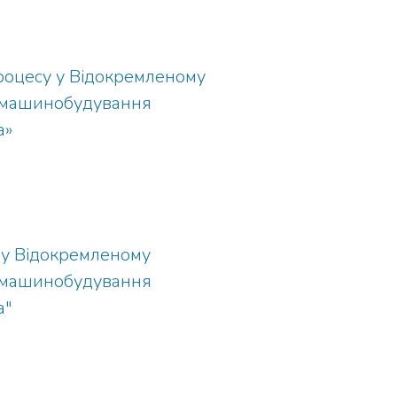
процесу у Відокремленому
о машинобудування
а»
 у Відокремленому
о машинобудування
а"