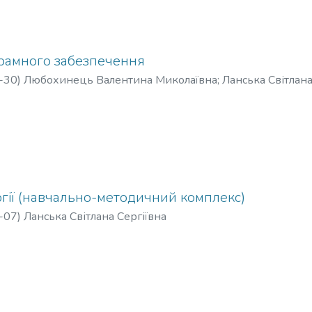
рамного забезпечення
-30
)
Любохинець Валентина Миколаївна
;
Ланська Світлана
лик Олена Миколаївна
гії (навчально-методичний комплекс)
-07
)
Ланська Світлана Сергіївна