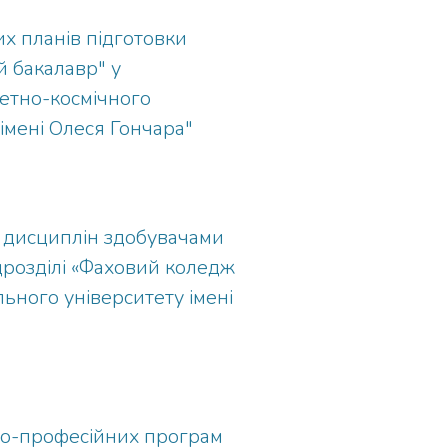
х планів підготовки
 бакалавр" у
етно-космічного
імені Олеся Гончара"
х дисциплін здобувачами
дрозділі «Фаховий коледж
ного університету імені
ьо-професійних програм