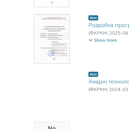
Item
Розробка прог
(
ФКРКМ,
2025-06
Олександрівна
;
Ма
Show more
Item
Хмарні техноло
(
ФКРКМ,
2024-02
No