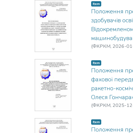
Item
Положення про
здобувачів ос
Відокремленом
машинобудуван
(
ФКРКМ,
2026-01
Item
Положення про
фахової передв
ракетно-космі
Олеся Гончара
(
ФКРКМ,
2025-12
Item
Положення про