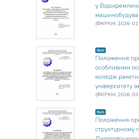
у Відокремлено
машинобудуван
(
ФКРКМ,
2026-01
Item
Положення про 
особливими осв
коледж ракетн
університету і
(
ФКРКМ,
2026-03
Item
Положення про
структурному 
Дніпровського 