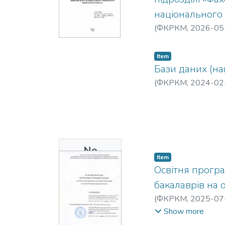
національного 
(
ФКРКМ,
2026-05
Item
Бази даних (н
(
ФКРКМ,
2024-02
No
Item
Thumbnail
Освітня програ
Available
бакалаврів на о
(
ФКРКМ,
2025-07
Сидорович
;
Сєдач
Show more
Миколаївна