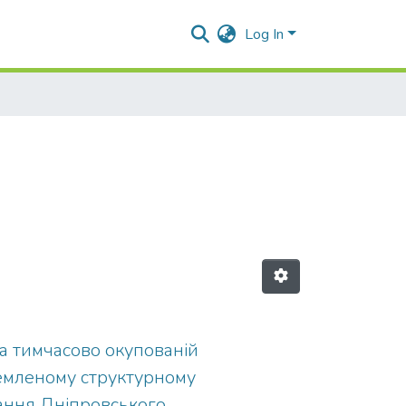
Log In
а тимчасово окупованій
кремленому структурному
ання Дніпровського