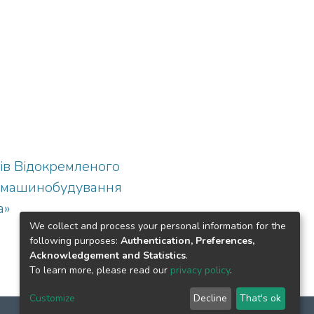
ків Відокремленого
о машинобудування
а»
We collect and process your personal information for the
following purposes:
Authentication, Preferences,
Acknowledgement and Statistics
.
To learn more, please read our
privacy policy
.
Customize
Decline
That's ok