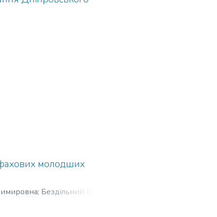
и фахових молодших
димировна
;
Бездільний Василь
бохинець Валентина