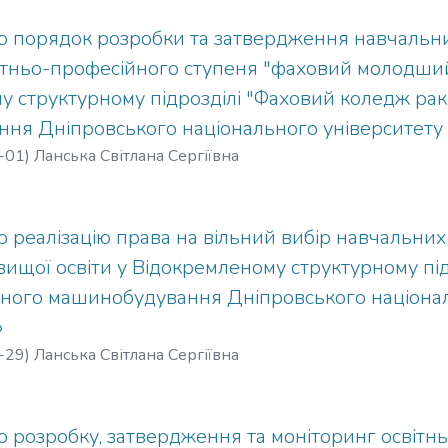
 порядок розробки та затвердження навчальни
вітньо-професійного ступеня "фаховий молодший
у структурному підрозділі "Фаховий коледж рак
ня Дніпровського національного університету 
-01
)
Ланська Світлана Сергіївна
 реалізацію права на вільний вибір навчальни
ищої освіти у Відокремленому структурному пі
чного машинобудування Дніпровського національ
»
-29
)
Ланська Світлана Сергіївна
 розробку, затвердження та моніторинг освітн