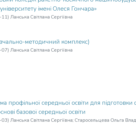
університету імені Олеся Гончара»
-11
)
Ланська Світлана Сергіївна
авчально-методичний комплекс)
-07
)
Ланська Світлана Сергіївна
ма профільної середньої освіти для підготовк
снові базової середньої освіти
-03
)
Ланська Світлана Сергіївна
;
Старосельцева Ольга Вла
ова Катерина Григорівна
;
Соловйов Дмитро Сергійович
;
Лю