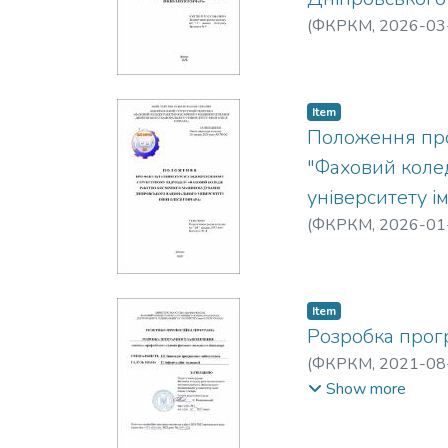
(
ФКРКМ,
2026-03
Item
Положення про
"Фаховий коле
університету і
(
ФКРКМ,
2026-01
Item
Розробка прог
(
ФКРКМ,
2021-08
Ланська Світлана 
Show more