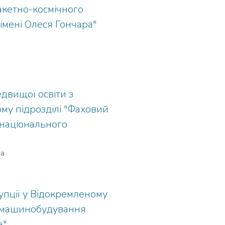
акетно-космічного
імені Олеся Гончара"
двищої освіти з
му підрозділі "Фаховий
національного
на
упції у Відокремленому
о машинобудування
а"