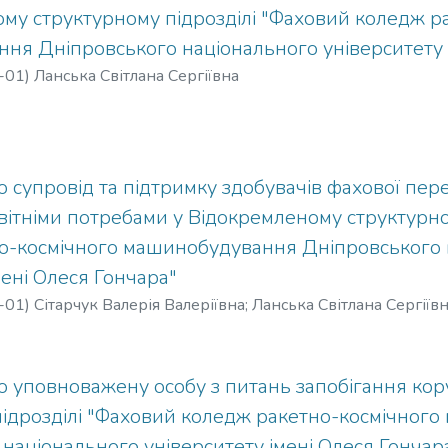
му структурному підрозділі "Фаховий коледж р
ня Дніпровського національного університету 
-01
)
Ланська Світлана Сергіївна
супровід та підтримку здобувачів фахової пере
ітніми потребами у Відокремленому структурно
о-космічного машинобудування Дніпровського 
мені Олеся Гончара"
-01
)
Сітарчук Валерія Валеріївна
;
Ланська Світлана Сергіїв
 уповноважену особу з питань запобігання кор
підрозділі "Фаховий коледж ракетно-космічног
національного університету імені Олеся Гончар