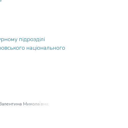
рному підрозділі
овського національного
алентина Миколаївна
;