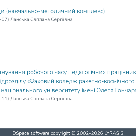
ди (навчально-методичний комплекс)
-07
)
Ланська Світлана Сергіївна
ланування робочого часу педагогічних працівни
підрозділу «Фаховий коледж ракетно-космічног
національного університету імені Олеся Гончар
-11
)
Ланська Світлана Сергіївна
DSpace software
copyright © 2002-2026
LYRASIS