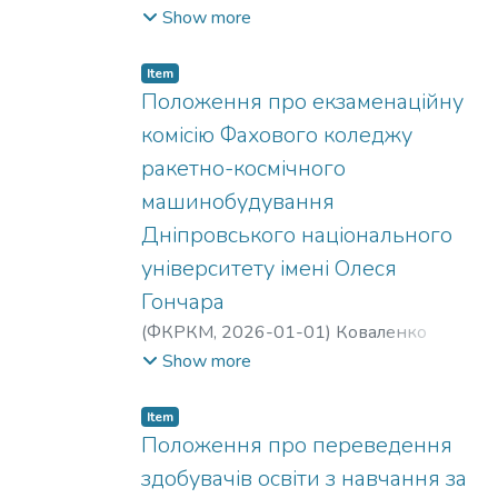
Станіславівна
;
Коваленко Олександр
Show more
Сергійович
;
Чурсін Володимир
Тимофійович
;
Михайлова Валерія
Item
Олександрівна
Положення про екзаменаційну
комісію Фахового коледжу
ракетно-космічного
машинобудування
Дніпровського національного
університету імені Олеся
Гончара
(
ФКРКМ,
2026-01-01
)
Коваленко
Олександр Сергійович
;
Чурсін
Show more
Володимир Тимофійович
;
Михайлова
Валерія Олександрівна
;
Ткач Надія
Item
Станіславівна
Положення про переведення
здобувачів освіти з навчання за