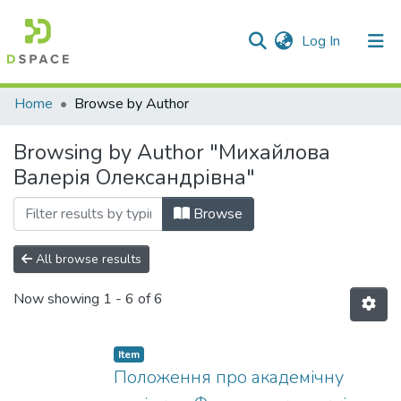
(current)
Log In
Communities & Collections
Home
Browse by Author
All of DSpace
Browsing by Author "Михайлова
Валерія Олександрівна"
Browse
All browse results
Now showing
1 - 6 of 6
Item
Положення про академічну