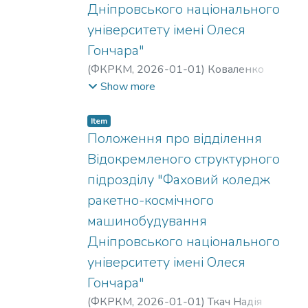
Дніпровського національного
університету імені Олеся
Гончара"
(
ФКРКМ,
2026-01-01
)
Коваленко
Олександр Сергійович
;
Чурсін
Show more
Володимир Тимофійович
;
Михайлова
Валерія Олександрівна
;
Ткач Надія
Item
Станіславівна
Положення про відділення
Відокремленого структурного
підрозділу "Фаховий коледж
ракетно-космічного
машинобудування
Дніпровського національного
університету імені Олеся
Гончара"
(
ФКРКМ,
2026-01-01
)
Ткач Надія