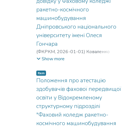
довідку у Фаховому коледжі
ракетно-космічного
машинобудування
Дніпровського національного
університету імені Олеся
Гончара
(
ФКРКМ,
2026-01-01
)
Коваленко
Олександр Сергійович
;
Ткач Надія
Show more
Станіславівна
;
Чурсін Володимир
Тимофійович
;
Михайлова Валерія
Item
Олександрівна
Положення про атестацію
здобувачів фахової передвищої
освіти у Відокремленому
структурному підрозділі
"Фаховий коледж ракетно-
космічного машинобудування