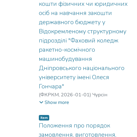
кошти фізичних чи юридичних
осіб на навчання закошти
державного бюджету у
Відокремленому структурному
підрозділі "Фаховий коледж
ракетно-космічного
машинобудування
Дніпровського національного
університету імені Олеся
Гончара"
(
ФКРКМ,
2026-01-01
)
Чурсін
Володимир Тимофійович
;
Ткач Надія
Show more
Станіславівна
;
Михайлова Валерія
Олександрівна
;
Коваленко Олександр
Item
Сергійович
Положення про порядок
замовлення, виготовлення,