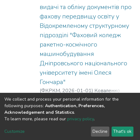
видачі та обліку документів про
фахову передвищу освіту у
Відокремленому структурному
підрозділі "Фаховий коледж
ракетно-космічного
машинобудування
Дніпровського національного
університету імені Олеся
Гончара"
(
ФКРКМ,
2026-01-01
)
Коваленко
Олександр Сергійович
;
Чурсін
Show more
We collect and process your personal information for the
Володимир Тимофійович
;
Михайлова
following purposes:
Authentication, Preferences,
Acknowledgement and Statistics
.
Валерія Олександрівна
;
Ткач Надія
To learn more, please read our
privacy policy
.
Станіславівна
DSpace software
copyright © 2002-2026
LYRASIS
Cookie
Privacy
End User
Send
Customize
Decline
That's ok
settings
policy
Agreement
Feedback