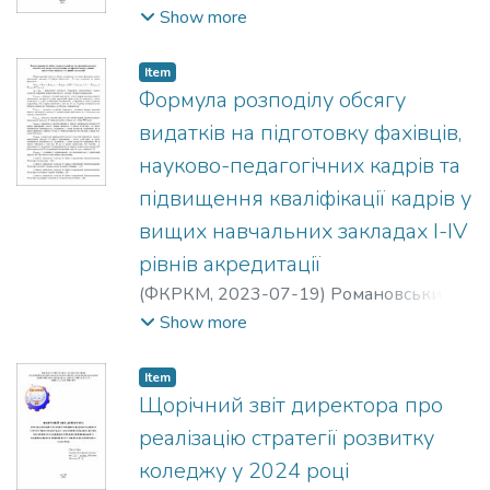
Олександр Михайлович
;
Любохинець
Show more
Валентина Миколаївна
;
Ланська
Світлана Сергіївна
Item
Формула розподілу обсягу
видатків на підготовку фахівців,
науково-педагогічних кадрів та
підвищення кваліфікації кадрів у
вищих навчальних закладах І-ІV
рівнів акредитації
(
ФКРКМ,
2023-07-19
)
Романовський
Олександр Михайлович
Show more
Item
Щорічний звіт директора про
реалізацію стратегії розвитку
коледжу у 2024 році