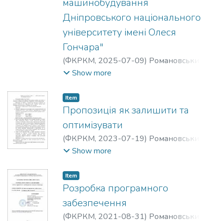
машинобудування
Дніпровського національного
університету імені Олеся
Гончара"
(
ФКРКМ,
2025-07-09
)
Романовський
Олександр Михайлович
;
Любохинець
Show more
Валентина Миколаївна
Item
Пропозиція як залишити та
оптимізувати
(
ФКРКМ,
2023-07-19
)
Романовський
Олександр Михайлович
Show more
Item
Розробка програмного
забезпечення
(
ФКРКМ,
2021-08-31
)
Романовський