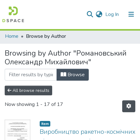
(current)
Log In
Communities & Collections
Home
Browse by Author
All of DSpace
Browsing by Author "Романовський
Олександр Михайлович"
Browse
All browse results
Now showing
1 - 17 of 17
Item
Виробництво ракетно-космічних