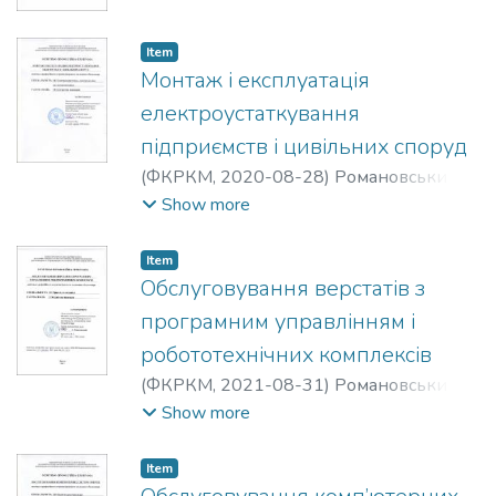
Валентина Миколаївна
;
Сітарчук
Валерія Валеріївна
Item
Монтаж і експлуатація
електроустаткування
підприємств і цивільних споруд
(
ФКРКМ,
2020-08-28
)
Романовський
Олександр Михайлович
;
Любохинець
Show more
Валентина Миколаївна
;
Соловйов
Дмитро Сергійович
Item
Обслуговування верстатів з
програмним управлінням і
робототехнічних комплексів
(
ФКРКМ,
2021-08-31
)
Романовський
Олександр Михайлович
;
Любохинець
Show more
Валентина Миколаївна
;
Мирошник
Валентина Григорівна
;
Бездільний
Item
Василь Сидорович