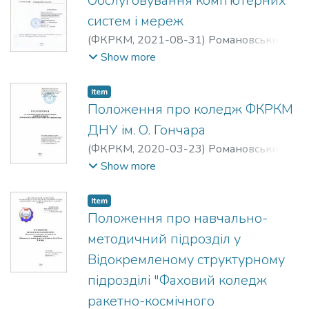
Обслуговування комп’ютерних
систем і мереж
(
ФКРКМ,
2021-08-31
)
Романовський
Олександр Михайлович
;
Любохинець
Show more
Валентина Миколаївна
;
Старосельцева
Ольга Володимирівна
;
Блат Ольга
Item
Леонідівна
Положення про коледж ФКРКМ
ДНУ ім. О. Гончара
(
ФКРКМ,
2020-03-23
)
Романовський
Олександр Михайлович
;
Любохинець
Show more
Валентина Миколаївна
;
Сітарчук
Валерія Валеріївна
Item
Положення про навчально-
методичний підрозділ у
Відокремленому структурному
підрозділі "Фаховий коледж
ракетно-космічного