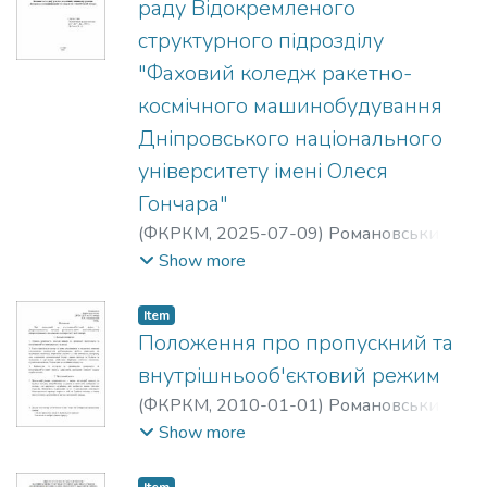
раду Відокремленого
структурного підрозділу
"Фаховий коледж ракетно-
космічного машинобудування
Дніпровського національного
університету імені Олеся
Гончара"
(
ФКРКМ,
2025-07-09
)
Романовський
Олександр Михайлович
;
Любохинець
Show more
Валентина Миколаївна
Item
Положення про пропускний та
внутрішньооб'єктовий режим
(
ФКРКМ,
2010-01-01
)
Романовський
Олександр Михайлович
Show more
Item