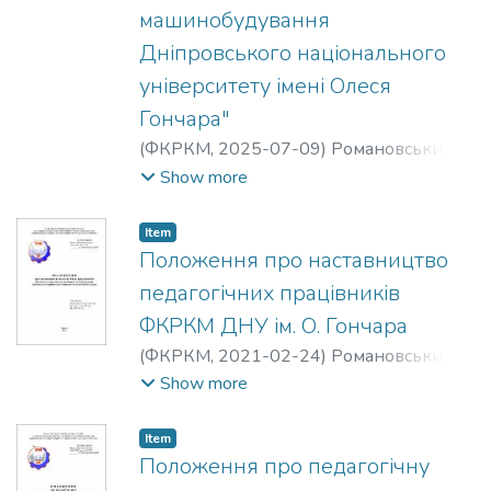
машинобудування
Дніпровського національного
університету імені Олеся
Гончара"
(
ФКРКМ,
2025-07-09
)
Романовський
Олександр Михайлович
;
Любохинець
Show more
Валентина Миколаївна
Item
Положення про наставництво
педагогічних працівників
ФКРКМ ДНУ ім. О. Гончара
(
ФКРКМ,
2021-02-24
)
Романовський
Олександр Михайлович
;
Любохинець
Show more
Валентина Миколаївна
;
Сітарчук
Валерія Валеріївна
Item
Положення про педагогічну