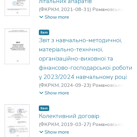
літальних апаратів
(
ФКРКМ,
2021-08-31
)
Романовський
Олександр Михайлович
;
Любохинець
Show more
Валентина Миколаївна
;
Сєдачова
Катерина Григорівна
Item
Звіт з навчально-методичної,
матеріально-технічної,
організаційно-виховної та
фінансово-господарської роботи
у 2023/2024 навчальному році
(
ФКРКМ,
2024-09-23
)
Романовський
Олександр Михайлович
Show more
Item
Колективний договір
(
ФКРКМ,
2019-03-27
)
Романовський
Олександр Михайлович
;
Любохинець
Show more