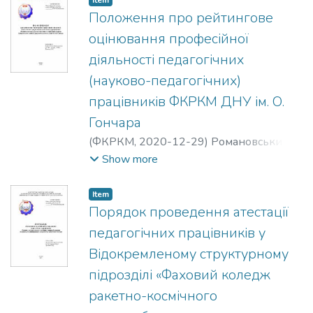
Положення про рейтингове
оцінювання професійної
діяльності педагогічних
(науково-педагогічних)
працівників ФКРКМ ДНУ ім. О.
Гончара
(
ФКРКМ,
2020-12-29
)
Романовський
Олександр Михайлович
;
Любохинець
Show more
Валентина Миколаївна
Item
Порядок проведення атестації
педагогічних працівників у
Відокремленому структурному
підрозділі «Фаховий коледж
ракетно-космічного