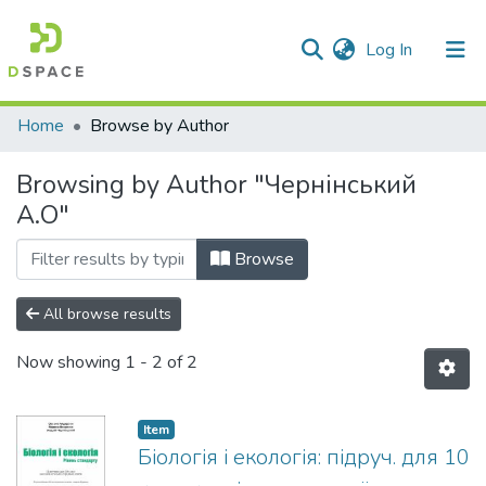
(current)
Log In
Communities & Collections
Home
Browse by Author
All of DSpace
Browsing by Author "Чернінський
А.О"
Browse
All browse results
Now showing
1 - 2 of 2
Item
Біологія і екологія: підруч. для 10