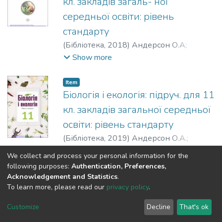
кл. закладів загаль- ної
середньої освіти: рівень
стандарту
(
Бібліотека,
2018
)
Андерсон О.А
;
Вихренко М.А
;
Чернінський А.О
Show more
Item
Біологія і екологія: підруч. для 11
кл. закладів загальної середньої
освіти: рівень стандарту
(
Бібліотека,
2019
)
Андерсон О.А.
;
Вихренко М.А
;
Чернінський А.О
;
Міюс
Show more
We collect and process your personal information for the
С.М.
following purposes:
Authentication, Preferences,
Acknowledgement and Statistics
.
To learn more, please read our
privacy policy
.
DSpace software
copyright © 2002-2026
LYRASIS
Cookie
Privacy
End User
Send
Customize
Decline
That's ok
settings
policy
Agreement
Feedback