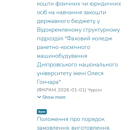
кошти фізичних чи юридичних
осіб на навчання закошти
державного бюджету у
Відокремленому структурному
підрозділі "Фаховий коледж
ракетно-космічного
машинобудування
Дніпровського національного
університету імені Олеся
Гончара"
(
ФКРКМ,
2026-01-01
)
Чурсін
Володимир Тимофійович
;
Ткач Надія
Show more
Станіславівна
;
Михайлова Валерія
Олександрівна
;
Коваленко Олександр
Item
Сергійович
Положення про порядок
замовлення, виготовлення,