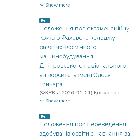
Станіславівна
;
Коваленко Олександр
Show more
Сергійович
;
Чурсін Володимир
Тимофійович
;
Михайлова Валерія
Item
Олександрівна
Положення про екзаменаційну
комісію Фахового коледжу
ракетно-космічного
машинобудування
Дніпровського національного
університету імені Олеся
Гончара
(
ФКРКМ,
2026-01-01
)
Коваленко
Олександр Сергійович
;
Чурсін
Show more
Володимир Тимофійович
;
Михайлова
Валерія Олександрівна
;
Ткач Надія
Item
Станіславівна
Положення про переведення
здобувачів освіти з навчання за