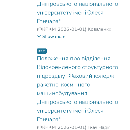
Дніпровського національного
університету імені Олеся
Гончара"
(
ФКРКМ,
2026-01-01
)
Коваленко
Олександр Сергійович
;
Чурсін
Show more
Володимир Тимофійович
;
Михайлова
Валерія Олександрівна
;
Ткач Надія
Item
Станіславівна
Положення про відділення
Відокремленого структурного
підрозділу "Фаховий коледж
ракетно-космічного
машинобудування
Дніпровського національного
університету імені Олеся
Гончара"
(
ФКРКМ,
2026-01-01
)
Ткач Надія