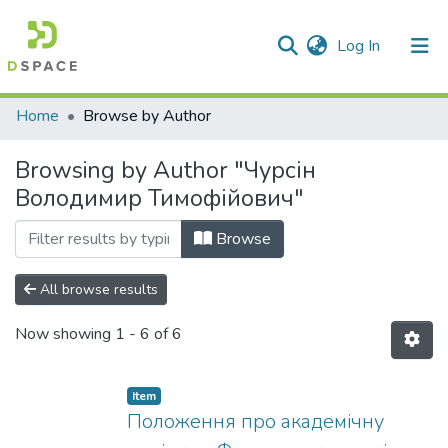
(current)
Log In
Communities & Collections
Home
Browse by Author
All of DSpace
Browsing by Author "Чурсін
Володимир Тимофійович"
Browse
All browse results
Now showing
1 - 6 of 6
Item
Положення про академічну