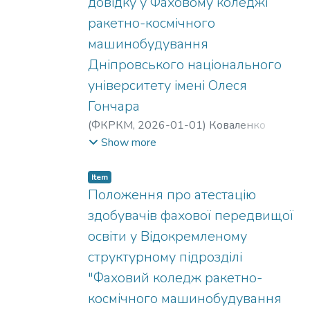
довідку у Фаховому коледжі
ракетно-космічного
машинобудування
Дніпровського національного
університету імені Олеся
Гончара
(
ФКРКМ,
2026-01-01
)
Коваленко
Олександр Сергійович
;
Ткач Надія
Show more
Станіславівна
;
Чурсін Володимир
Тимофійович
;
Михайлова Валерія
Item
Олександрівна
Положення про атестацію
здобувачів фахової передвищої
освіти у Відокремленому
структурному підрозділі
"Фаховий коледж ракетно-
космічного машинобудування