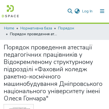
(current)
Log In
Communities & Collections
Home
Нормативна база
Порядок
Порядок проведення атестації педагогічних працівників у Відокремленому структурному підрозділі «Фаховий коледж ракетно-космічного машинобудування Дніпровського національного університету імені Олеся Гончара"
All of DSpace
Порядок проведення атестації
Statistics
педагогічних працівників у
Відокремленому структурному
підрозділі «Фаховий коледж
ракетно-космічного
машинобудування Дніпровського
національного університету імені
Олеся Гончара"