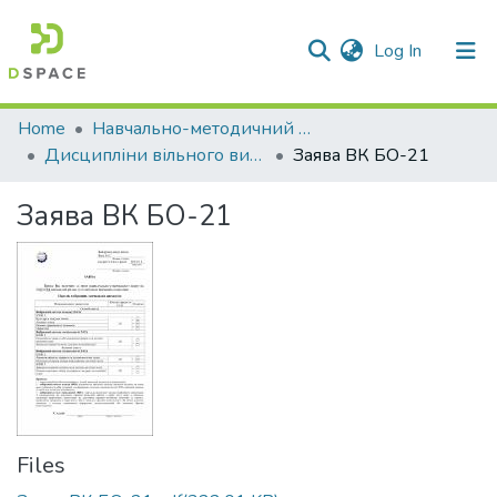
(current)
Log In
Communities & Collections
Home
Навчально-методичний кабінет
Дисципліни вільного вибору
Заява ВК БО-21
All of DSpace
Заява ВК БО-21
Statistics
Files