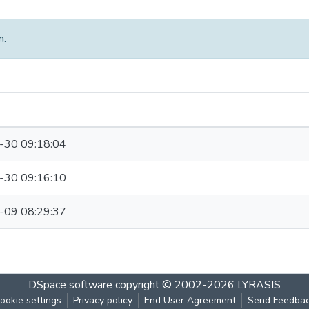
m.
-30 09:18:04
-30 09:16:10
-09 08:29:37
DSpace software
copyright © 2002-2026
LYRASIS
ookie settings
Privacy policy
End User Agreement
Send Feedba