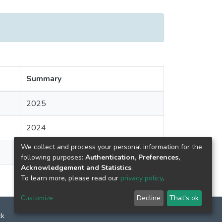
Summary
2025
2024
We collect and process your personal information for the
following purposes:
Authentication, Preferences,
Acknowledgement and Statistics
.
To learn more, please read our
privacy policy
.
Customize
Decline
That's ok
ck