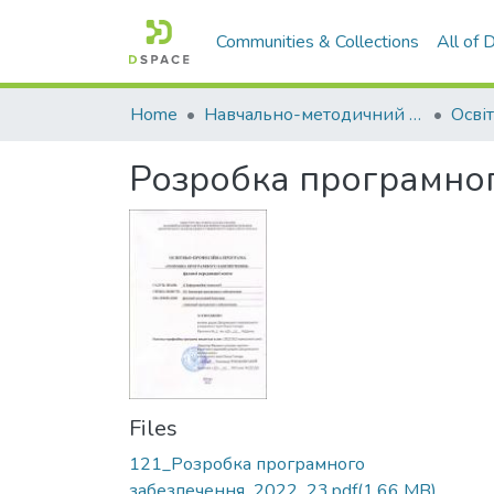
Communities & Collections
All of
Home
Навчально-методичний кабінет
Розробка програмно
Files
121_Розробка програмного
забезпечення_2022_23.pdf
(1.66 MB)