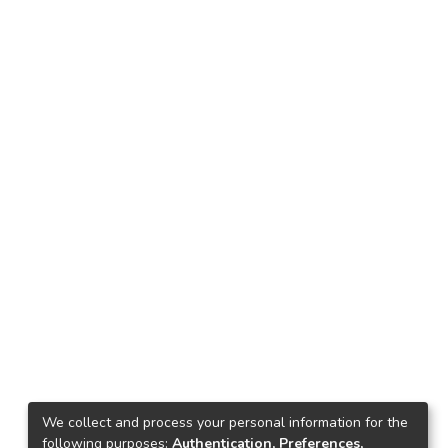
We collect and process your personal information for the
following purposes:
Authentication, Preferences,