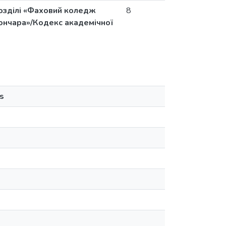
озділі «Фаховий коледж
8
ончара»/Кодекс академічної
s