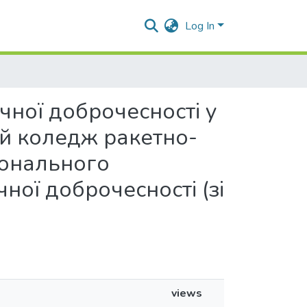
Log In
чної доброчесності у
ий коледж ракетно-
іонального
ної доброчесності (зі
views