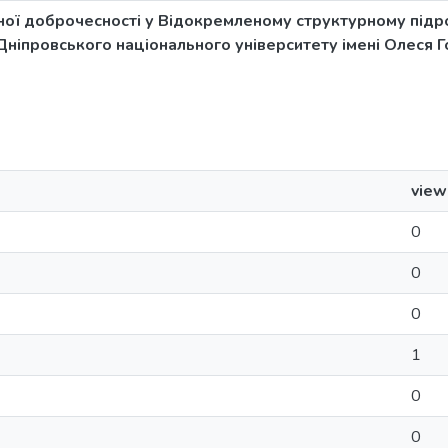
ої доброчесності у Відокремленому структурному підр
іпровського національного університету імені Олеся Г
view
0
0
0
1
0
0