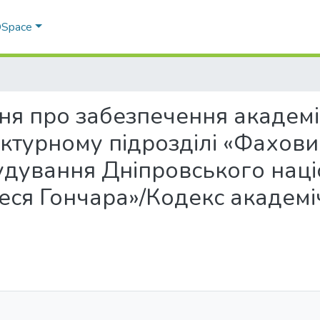
 DSpace
ення про забезпечення академі
ктурному підрозділі «Фахов
дування Дніпровського нац
леся Гончара»/Кодекс академіч