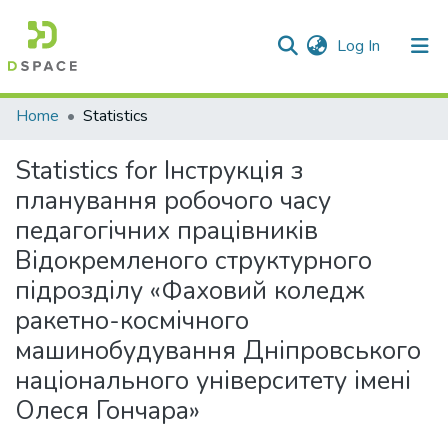
(current)
Log In
Communities & Collections
Home
Statistics
All of DSpace
Statistics for Інструкція з
планування робочого часу
педагогічних працівників
Відокремленого структурного
підрозділу «Фаховий коледж
ракетно-космічного
машинобудування Дніпровського
національного університету імені
Олеся Гончара»