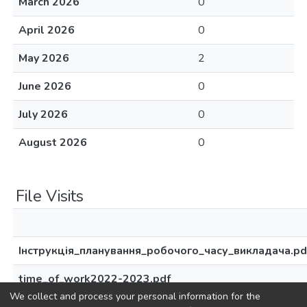
March 2026
0
April 2026
0
May 2026
2
June 2026
0
July 2026
0
August 2026
0
File Visits
Інструкція_планування_робочого_часу_викладача.pd
time_of_work2022-2023.pdf
We collect and process your personal information for the