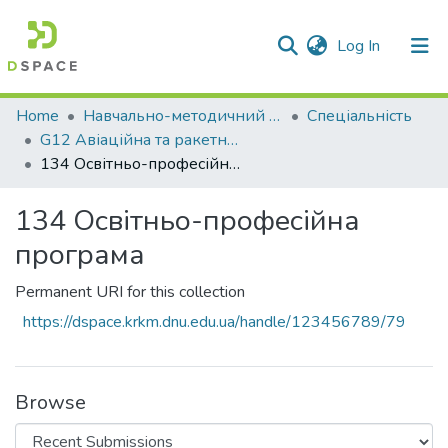
(current)
Log In
Communities & Collections
Home
Навчально-методичний кабінет
Спеціальність
G12 Авіаційна та ракетно-космічна техніка
All of DSpace
134 Освітньо-професійна програма
Statistics
134 Освітньо-професійна
програма
Permanent URI for this collection
https://dspace.krkm.dnu.edu.ua/handle/123456789/79
Browse