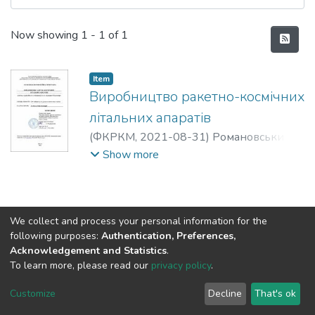
Recent Submissions
Now showing
1 - 1 of 1
Item
Виробництво ракетно-космічних
літальних апаратів
(
ФКРКМ,
2021-08-31
)
Романовський
Олександр Михайлович
;
Любохинець
Show more
Валентина Миколаївна
;
Сєдачова
Катерина Григорівна
We collect and process your personal information for the
following purposes:
Authentication, Preferences,
Acknowledgement and Statistics
.
To learn more, please read our
privacy policy
.
DSpace software
copyright © 2002-2026
LYRASIS
Cookie
Privacy
End User
Send
Customize
Decline
That's ok
settings
policy
Agreement
Feedback