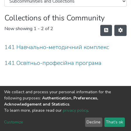
Collections of this Community
Now showing
1 - 2 of 2
141 Навчально-методичний комплекс
141 Освітньо-професійна програма
We collect and process your personal information for the
following purposes:
Authentication, Preferences,
Acknowledgement and Statistics
.
To learn more, please read our
privacy policy
.
DSpace software
copyright © 2002-2026
LYRASIS
Cookie
Privacy
End User
Send
Customize
Decline
That's ok
settings
policy
Agreement
Feedback