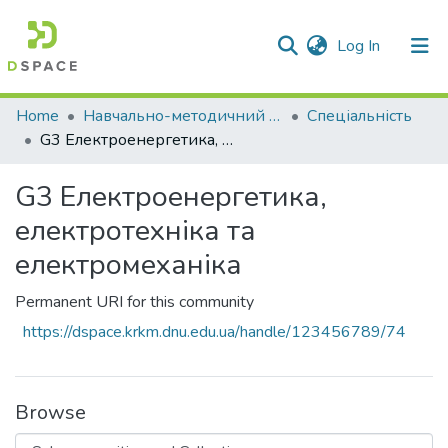
(current)
Log In
Communities & Collections
Home
Навчально-методичний кабінет
Спеціальність
G3 Електроенергетика, електротехніка та електромеханіка
All of DSpace
G3 Електроенергетика,
Statistics
електротехніка та
електромеханіка
Permanent URI for this community
https://dspace.krkm.dnu.edu.ua/handle/123456789/74
Browse