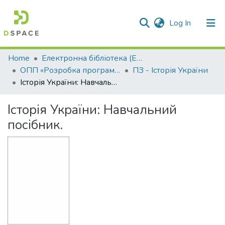
(current)
Log In
Communities & Collections
Home
Електронна бібліотека (E-Book)
ОПП «Розробка програмного забезпечення»
ПЗ - Історія України
All of DSpace
Історія України: Навчальний посібник.
Statistics
Історія України: Навчальний
посібник.