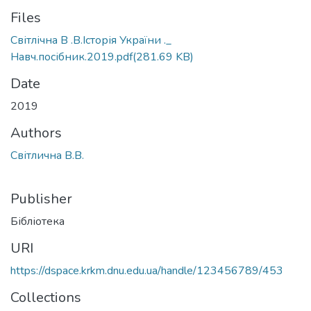
Files
Світлічна В .В.Історія України ._
Навч.посібник.2019.pdf
(281.69 KB)
Date
2019
Authors
Світлична В.В.
Publisher
Бібліотека
URI
https://dspace.krkm.dnu.edu.ua/handle/123456789/453
Collections