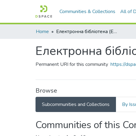
Communities & Collections
All of
Home
Електронна бібліотека (E-Book)
Електронна біблі
Permanent URI for this community
https://ds
Browse
Subcommunities and Collections
By Iss
Communities of this C