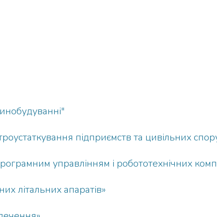
шинобудуванні"
троустаткування підприємств та цивільних спор
програмним управлінням i робототехнічних комп
их літальних апаратів»
печення»