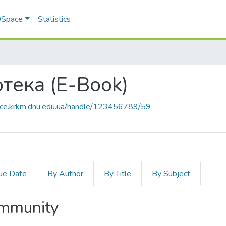
 DSpace
Statistics
отека (E-Book)
pace.krkm.dnu.edu.ua/handle/123456789/59
ue Date
By Author
By Title
By Subject
ommunity