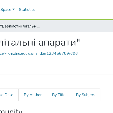
 DSpace
Statistics
ОПП "Безпілотні літальні апарати"
літальні апарати"
pace.krkm.dnu.edu.ua/handle/123456789/696
ue Date
By Author
By Title
By Subject
mmunity