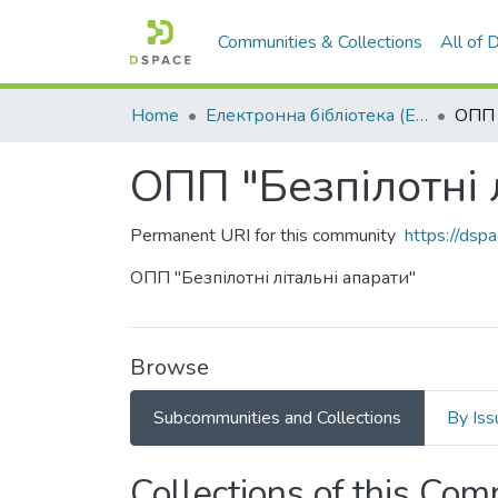
Communities & Collections
All of
Home
Електронна бібліотека (E-Book)
ОПП "Безпілотні 
Permanent URI for this community
https://ds
ОПП "Безпілотні літальні апарати"
Browse
Subcommunities and Collections
By Iss
Collections of this Co