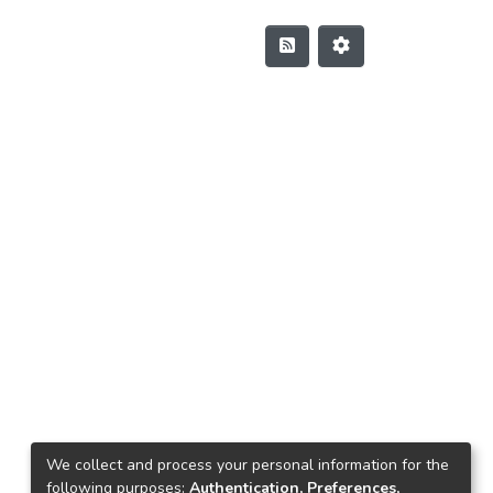
We collect and process your personal information for the
following purposes:
Authentication, Preferences,