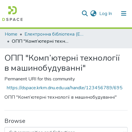
(current)
Log In
Communities & Collections
Home
Електронна бібліотека (E-Book)
ОПП "Комп’ютерні технології в машинобудуванні"
All of DSpace
ОПП "Комп’ютерні технології
Statistics
в машинобудуванні"
Permanent URI for this community
https://dspace.krkm.dnu.edu.ua/handle/123456789/695
ОПП "Комп’ютерні технології в машинобудуванні"
Browse