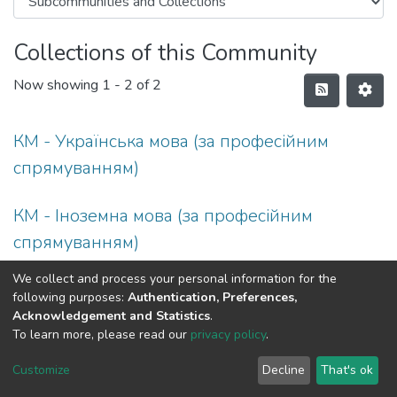
Collections of this Community
Now showing
1 - 2 of 2
КМ - Українська мова (за професійним
спрямуванням)
КМ - Іноземна мова (за професійним
спрямуванням)
We collect and process your personal information for the
following purposes:
Authentication, Preferences,
Acknowledgement and Statistics
.
To learn more, please read our
privacy policy
.
DSpace software
copyright © 2002-2026
LYRASIS
Cookie
Privacy
End User
Send
Customize
Decline
That's ok
settings
policy
Agreement
Feedback