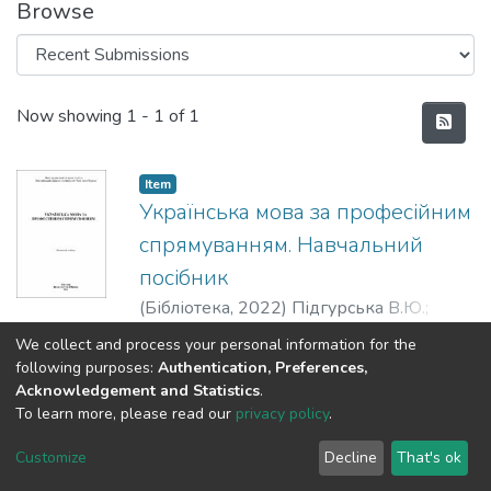
Browse
Recent Submissions
Now showing
1 - 1 of 1
Item
Українська мова за професійним
спрямуванням. Навчальний
посібник
(
Бібліотека,
2022
)
Підгурська В.Ю.
;
Голубовська І.В.
Show more
We collect and process your personal information for the
following purposes:
Authentication, Preferences,
Acknowledgement and Statistics
.
To learn more, please read our
privacy policy
.
DSpace software
copyright © 2002-2026
LYRASIS
Cookie
Privacy
End User
Send
Customize
Decline
That's ok
settings
policy
Agreement
Feedback