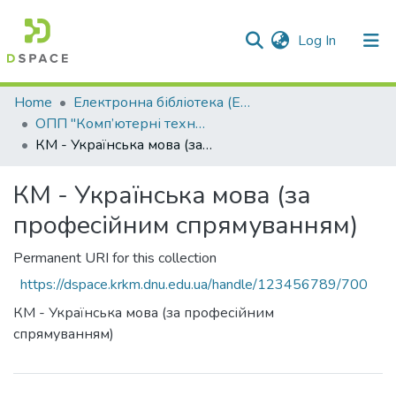
(current)
Log In
Communities & Collections
Home
Електронна бібліотека (E-Book)
ОПП "Комп’ютерні технології в машинобудуванні"
All of DSpace
КМ - Українська мова (за професійним спрямуванням)
Statistics
КМ - Українська мова (за
професійним спрямуванням)
Permanent URI for this collection
https://dspace.krkm.dnu.edu.ua/handle/123456789/700
КМ - Українська мова (за професійним
спрямуванням)