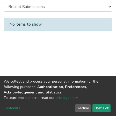
Recent Submissions
No items to show
We collect and process your personal information for the
following purposes:
Authentication, Preferences,
Acknowledgement and Statistics
.
To learn more, please read our
privacy policy
.
DSpace software
copyright © 2002-2026
LYRASIS
Cookie
Privacy
End User
Send
Customize
Decline
That's ok
settings
policy
Agreement
Feedback