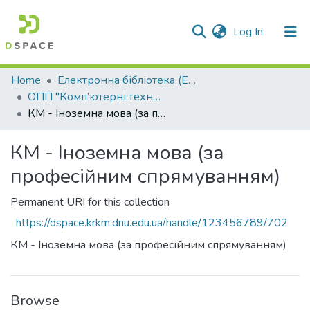
(current)
Log In
Communities & Collections
Home
Електронна бібліотека (E-Book)
ОПП "Комп’ютерні технології в машинобудуванні"
All of DSpace
КМ - Іноземна мова (за професійним спрямуванням)
Statistics
КМ - Іноземна мова (за
професійним спрямуванням)
Permanent URI for this collection
https://dspace.krkm.dnu.edu.ua/handle/123456789/702
КМ - Іноземна мова (за професійним спрямуванням)
Browse