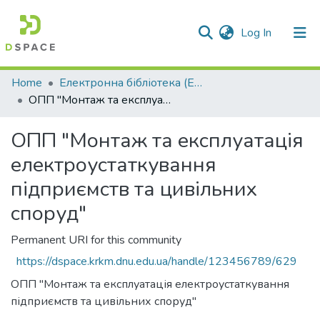
(current)
Log In
Communities & Collections
Home
Електронна бібліотека (E-Book)
ОПП "Монтаж та експлуатація електроустаткування підприємств та цивільних споруд"
All of DSpace
ОПП "Монтаж та експлуатація
Statistics
електроустаткування
підприємств та цивільних
споруд"
Permanent URI for this community
https://dspace.krkm.dnu.edu.ua/handle/123456789/629
ОПП "Монтаж та експлуатація електроустаткування
підприємств та цивільних споруд"