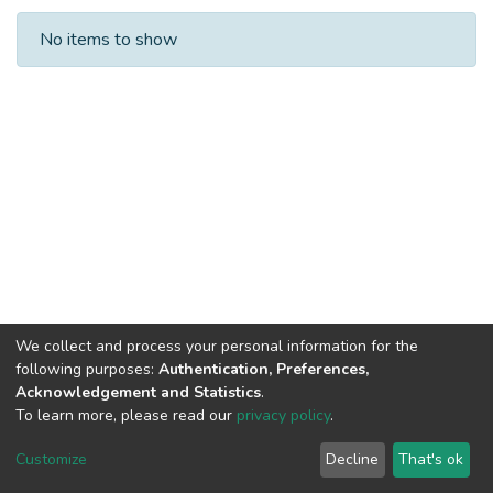
Recent Submissions
No items to show
We collect and process your personal information for the
following purposes:
Authentication, Preferences,
Acknowledgement and Statistics
.
To learn more, please read our
privacy policy
.
DSpace software
copyright © 2002-2026
LYRASIS
Cookie
Privacy
End User
Send
Customize
Decline
That's ok
settings
policy
Agreement
Feedback