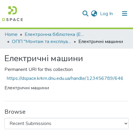
(current)
Log In
Communities & Collections
Home
Електронна бібліотека (E-Book)
ОПП "Монтаж та експлуатація електроустаткування підприємств та цивільних споруд"
Електричні машини
All of DSpace
Електричні машини
Statistics
Permanent URI for this collection
https://dspace.krkm.dnu.edu.ua/handle/123456789/646
Електричні машини
Browse