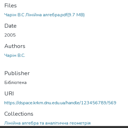
Files
Чарін В.С Лінійна алгебра.pdf
(9.7 MB)
Date
2005
Authors
Чарін В.С.
Publisher
Бібліотека
URI
https://dspace.krkm.dnu.edu.ua/handle/123456789/569
Collections
Лінійна алгебра та аналітична геометрія