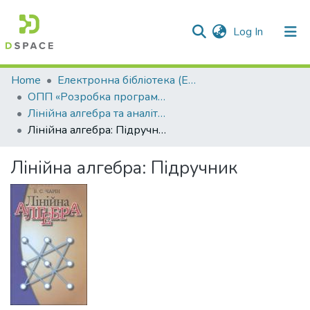
(current)
Log In
Communities & Collections
Home
Електронна бібліотека (E-Book)
ОПП «Розробка програмного забезпечення»
All of DSpace
Лінійна алгебра та аналітична геометрія
Лінійна алгебра: Підручник
Statistics
Лінійна алгебра: Підручник