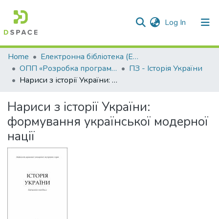
(current)
Log In
Communities & Collections
Home
Електронна бібліотека (E-Book)
ОПП «Розробка програмного забезпечення»
ПЗ - Історія України
All of DSpace
Нариси з історії України: формування української модерної нації
Statistics
Нариси з історії України:
формування української модерної
нації