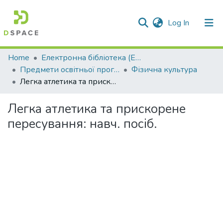
(current)
Log In
Communities & Collections
Home
Електронна бібліотека (E-Book)
Предмети освітньої програми профільної середньої освіти
Фізична культура
All of DSpace
Легка атлетика та прискорене пересування: навч. посіб.
Statistics
Легка атлетика та прискорене
пересування: навч. посіб.