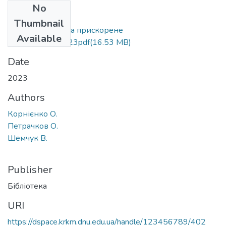
No
Files
Thumbnail
Легка атлетика та прискорене
Available
пересування.2023pdf
(16.53 MB)
Date
2023
Authors
Корнієнко О.
Петрачков О.
Шемчук В.
Publisher
Бібліотека
URI
https://dspace.krkm.dnu.edu.ua/handle/123456789/402