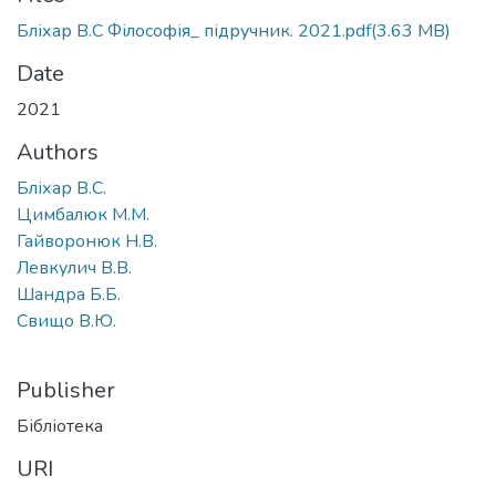
Бліхар В.С Філософія_ підручник. 2021.pdf
(3.63 MB)
Date
2021
Authors
Бліхар В.С.
Цимбалюк М.М.
Гайворонюк Н.В.
Левкулич В.В.
Шандра Б.Б.
Свищо В.Ю.
Publisher
Бібліотека
URI