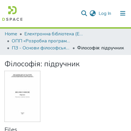
(current)
Log In
Communities & Collections
Home
Електронна бібліотека (E-Book)
ОПП «Розробка програмного забезпечення»
All of DSpace
ПЗ - Основи філософських знань
Філософія: підручник
Statistics
Філософія: підручник
Files