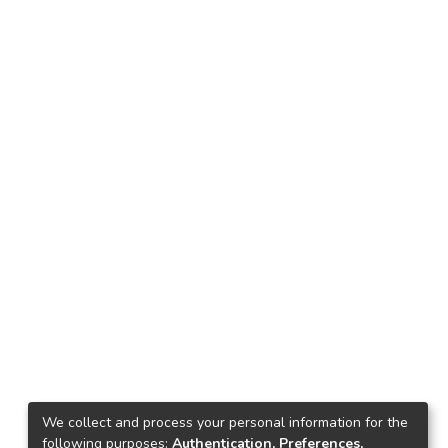
We collect and process your personal information for the
following purposes:
Authentication, Preferences,