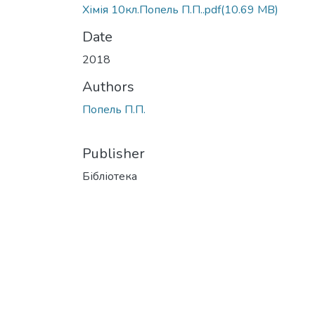
Хімія 10кл.Попель П.П..pdf
(10.69 MB)
Date
2018
Authors
Попель П.П.
Publisher
Бібліотека