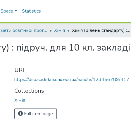
 DSpace
Statistics
Предмети освітньої програми профільної середньої освіти
Хімія
Хімія (рівень стандарту) : підруч. для 10 кл. закладів загальної середньої освіти
у) : підруч. для 10 кл. заклад
URI
https://dspace.krkm.dnu.edu.ua/handle/123456789/417
Collections
Хімія
Full item page