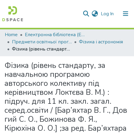
(current)
Log In
Communities & Collections
Home
Електронна бібліотека (E-Book)
Предмети освітньої програми профільної середньої освіти
Фізика і астрономія
All of DSpace
Фізика (рівень стандарту, за навчальною програмою авторського колективу під керівництвом Локтєва В. М.) : підруч. для 11 кл. закл. загал. серед.освіти / [Бар’яхтар В. Г., Дов гий С. О., Божинова Ф. Я., Кірюхіна О. О.] ;за ред. Бар’яхтара В. Г., Довгого С. О.
Statistics
Фізика (рівень стандарту, за
навчальною програмою
авторського колективу під
керівництвом Локтєва В. М.) :
підруч. для 11 кл. закл. загал.
серед.освіти / [Бар’яхтар В. Г., Дов
гий С. О., Божинова Ф. Я.,
Кірюхіна О. О.] ;за ред. Бар’яхтара