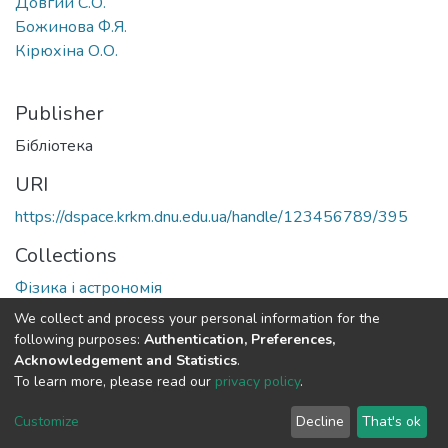
Довгий С.О.
Божинова Ф.Я.
Кірюхіна О.О.
Publisher
Бібліотека
URI
https://dspace.krkm.dnu.edu.ua/handle/123456789/395
Collections
Фізика і астрономія
We collect and process your personal information for the
Full item page
following purposes:
Authentication, Preferences,
Acknowledgement and Statistics
.
To learn more, please read our
privacy policy
.
DSpace software
copyright © 2002-2026
LYRASIS
Cookie
Privacy
End User
Send
Customize
Decline
That's ok
settings
policy
Agreement
Feedback