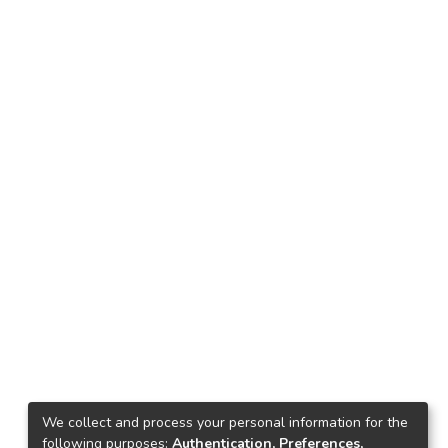
We collect and process your personal information for the
following purposes:
Authentication, Preferences,