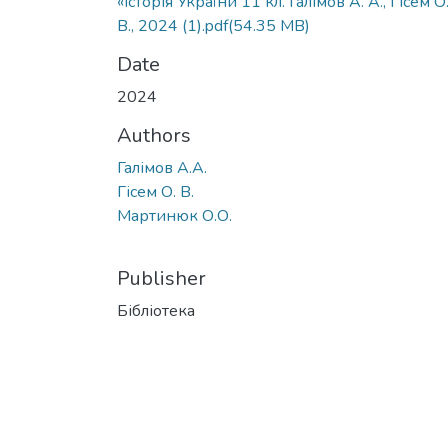
«Історія України 11 кл. Галімов А. А., Гісем О
В., 2024 (1).pdf
(54.35 MB)
Date
2024
Authors
Галімов А.А.
Гісем О. В.
Мартинюк О.О.
Publisher
Бібліотека