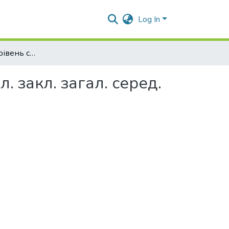
Log In
Історія України (рівень стандарту) : підруч. для 11 кл. закл. загал. серед. освіти
л. закл. загал. серед.