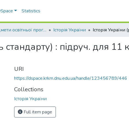
 DSpace
Statistics
Предмети освітньої програми профільної середньої освіти
Історія України
ь стандарту) : підруч. для 11 к
URI
https://dspace.krkm.dnu.edu.ua/handle/123456789/446
Collections
Історія України
Full item page