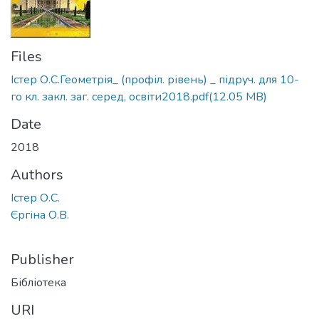
Files
Істер О.С.Геометрія_ (профіл. рівень) _ підруч. для 10-
го кл. закл. заг. серед, освіти2018.pdf
(12.05 MB)
Date
2018
Authors
Істер О.С.
Єргіна О.В.
Publisher
Бібліотека
URI