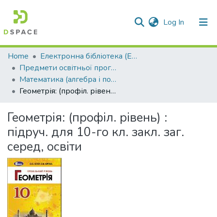
(current)
Log In
Communities & Collections
Home
Електронна бібліотека (E-Book)
Предмети освітньої програми профільної середньої освіти
All of DSpace
Математика (алгебра і початки аналізу та геометрія)
Геометрія: (профіл. рівень) : підруч. для 10-го кл. закл. заг. серед, освіти
Statistics
Геометрія: (профіл. рівень) :
підруч. для 10-го кл. закл. заг.
серед, освіти