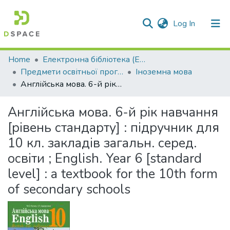
(current)
Log In
Communities & Collections
Home
Електронна бібліотека (E-Book)
Предмети освітньої програми профільної середньої освіти
Іноземна мова
All of DSpace
Англійська мова. 6-й рік навчання [рівень стандарту] : підручник для 10 кл. закладів загальн. серед. освіти ; English. Year 6 [standard level] : a textbook for the 10th form of secondary schools
Statistics
Англійська мова. 6-й рік навчання
[рівень стандарту] : підручник для
10 кл. закладів загальн. серед.
освіти ; English. Year 6 [standard
level] : a textbook for the 10th form
of secondary schools