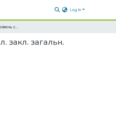
Log In
Історія України (рівень стандарту) : підруч. для 10 кл. закл. загальн. середн. освіти
л. закл. загальн.