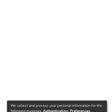
We collect and process your personal information for the
following purposes:
Authentication, Preferences,