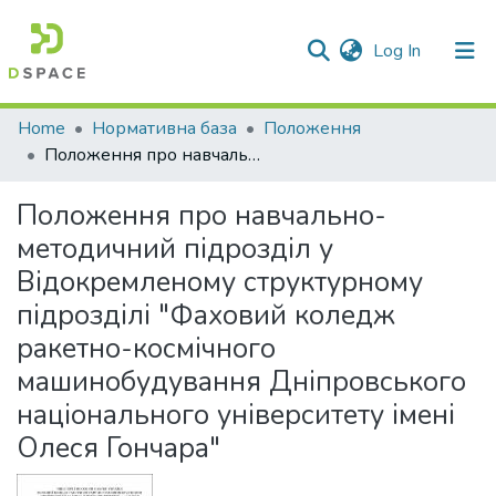
(current)
Log In
Communities & Collections
Home
Нормативна база
Положення
Положення про навчально-методичний підрозділ у Відокремленому структурному підрозділі "Фаховий коледж ракетно-космічного машинобудування Дніпровського національного університету імені Олеся Гончара"
All of DSpace
Положення про навчально-
Statistics
методичний підрозділ у
Відокремленому структурному
підрозділі "Фаховий коледж
ракетно-космічного
машинобудування Дніпровського
національного університету імені
Олеся Гончара"