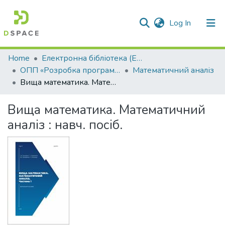
(current)
Log In
Communities & Collections
Home
Електронна бібліотека (E-Book)
ОПП «Розробка програмного забезпечення»
Математичний аналіз
All of DSpace
Вища математика. Математичний аналіз : навч. посіб.
Statistics
Вища математика. Математичний
аналіз : навч. посіб.