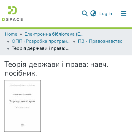
(current)
Log In
Communities & Collections
Home
Електронна бібліотека (E-Book)
ОПП «Розробка програмного забезпечення»
ПЗ - Правознавство
All of DSpace
Теорія держави і права: навч. посібник.
Statistics
Теорія держави і права: навч.
посібник.