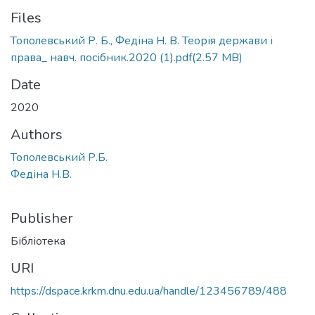
Files
Тополевський Р. Б., Федіна Н. В. Теорія держави і
права_ навч. посібник.2020 (1).pdf
(2.57 MB)
Date
2020
Authors
Тополевський Р.Б.
Федіна Н.В.
Publisher
Бібліотека
URI
https://dspace.krkm.dnu.edu.ua/handle/123456789/488