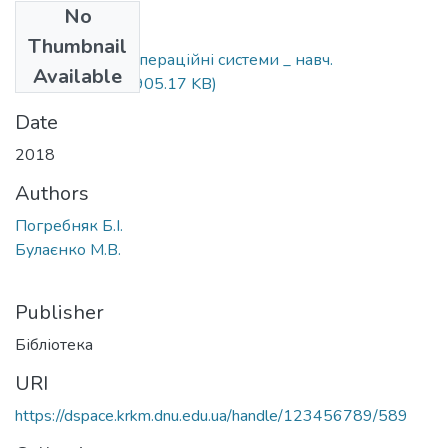
No
Files
Thumbnail
Погребняк Б. І.Операційні системи _ навч.
Available
посібн.2018pdf
(905.17 KB)
Date
2018
Authors
Погребняк Б.І.
Булаєнко М.В.
Publisher
Бібліотека
URI
https://dspace.krkm.dnu.edu.ua/handle/123456789/589