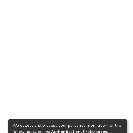
We collect and process your personal information for the
following purposes:
Authentication, Preferences,