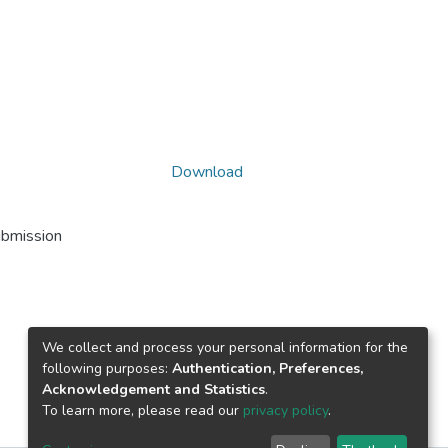
Download
ubmission
We collect and process your personal information for the
following purposes:
Authentication, Preferences,
Acknowledgement and Statistics
.
To learn more, please read our
privacy policy
.