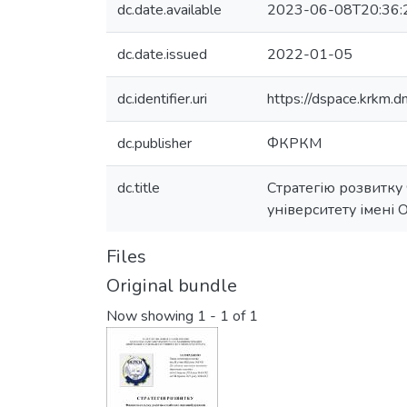
dc.date.available
2023-06-08T20:36:
dc.date.issued
2022-01-05
dc.identifier.uri
https://dspace.krkm
dc.publisher
ФКРКМ
dc.title
Стратегію розвитку
університету імені
Files
Original bundle
Now showing
1 - 1 of 1