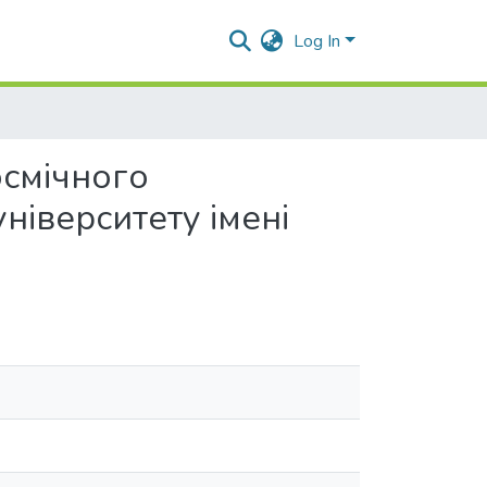
Log In
осмічного
іверситету імені