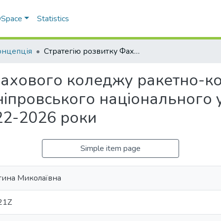
 DSpace
Statistics
концепція
Стратегію розвитку Фахового коледжу ракетно-космічного машинобудування Дніпровського національного університету імені Олеся Гончара на 2022-2026 роки
Фахового коледжу ракетно-к
провського національного ун
22-2026 роки
Simple item page
ина Миколаївна
21Z