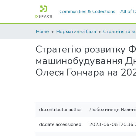
Communities & Collections
All of
Home
Нормативна база
Стратегія та 
Стратегію розвитку 
машинобудування Дні
Олеся Гончара на 20
dc.contributor.author
Любохинець Валент
dc.date.accessioned
2023-06-08T20:36: