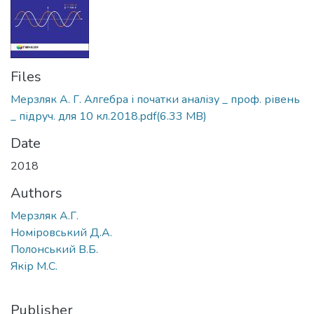
Files
Мерзляк А. Г. Алгебра і початки аналізу _ проф. рівень
_ підруч. для 10 кл.2018.pdf
(6.33 MB)
Date
2018
Authors
Мерзляк А.Г.
Номіровський Д.А.
Полонський В.Б.
Якір М.С.
Publisher