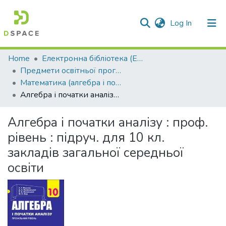
(current)
Log In
Communities & Collections
Home
Електронна бібліотека (E-Book)
Предмети освітньої програми профільної середньої освіти
All of DSpace
Математика (алгебра і початки аналізу та геометрія)
Алгебра і початки аналізу : проф. рівень : підруч. для 10 кл. закладів загальної середньої освіти
Statistics
Алгебра і початки аналізу : проф.
рівень : підруч. для 10 кл.
закладів загальної середньої
освіти