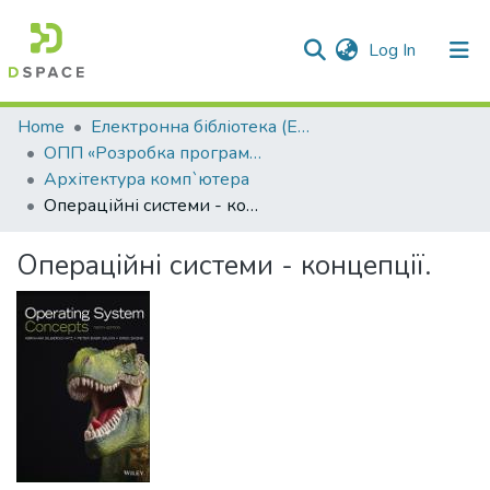
(current)
Log In
Communities & Collections
Home
Електронна бібліотека (E-Book)
ОПП «Розробка програмного забезпечення»
All of DSpace
Архітектура комп`ютера
Операційні системи - концепції.
Statistics
Операційні системи - концепції.