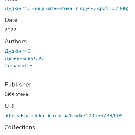
Дудкін М.Є.Вища математика_ підручник.pdf
(10.7 MB)
Date
2022
Authors
Дудкін М.Є.
Дюженкова О.Ю.
Степахно І.В.
Publisher
Бібліотека
URI
https://dspace.krkm.dnu.edu.ua/handle/123456789/609
Collections