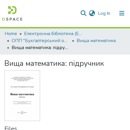
(current)
Log In
Communities & Collections
Home
Електронна бібліотека (E-Book)
ОПП "Бухгалтерський облік"
Вища математика
All of DSpace
Вища математика: підручник
Statistics
Вища математика: підручник
Files