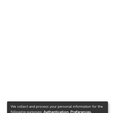
We collect and process your personal information for the
following purposes:
Authentication, Preferences,