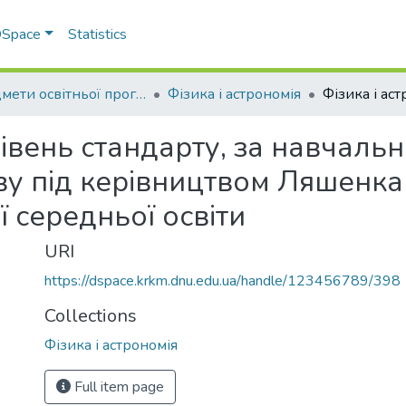
 DSpace
Statistics
Предмети освітньої програми профільної середньої освіти
Фізика і астрономія
(рівень стандарту, за навчал
 під керівництвом Ляшенка О.
ї середньої освіти
URI
https://dspace.krkm.dnu.edu.ua/handle/123456789/398
Collections
Фізика і астрономія
Full item page