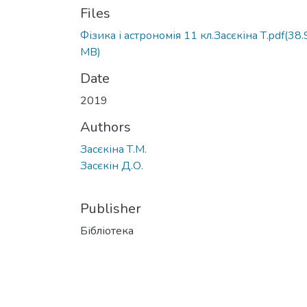
Files
Фізика і астрономія 11 кл.Засєкіна Т.pdf
(38.
MB)
Date
2019
Authors
Засєкіна Т.М.
Засєкін Д.О.
Publisher
Бібліотека