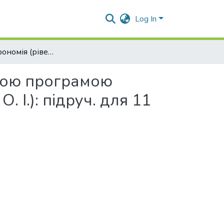
Log In
Фізика і астрономія (рівень стандарту, за навчальною програмою авторського колективу під керівництвом Ляшенка О. І.): підруч. для 11 кл. закладів загальної середньої освіти
ьною програмою
 І.): підруч. для 11