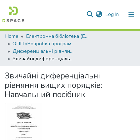
(current)
Log In
Communities & Collections
Home
Електронна бібліотека (E-Book)
ОПП «Розробка програмного забезпечення»
All of DSpace
Диференціальні рівняння
Звичайні диференціальні рівняння вищих порядків: Навчальний посібник
Statistics
Звичайні диференціальні
рівняння вищих порядків:
Навчальний посібник