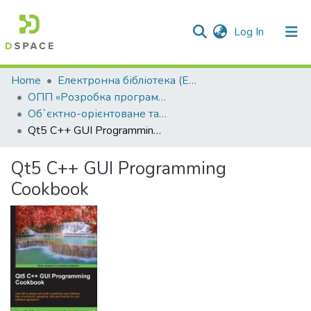
(current)
Log In
Communities & Collections
Home
Електронна бібліотека (E-Book)
ОПП «Розробка програмного забезпечення»
All of DSpace
Об`єктно-орієнтоване та візуальне програмування
Qt5 C++ GUI Programming Cookbook
Statistics
Qt5 C++ GUI Programming
Cookbook