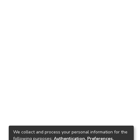
We collect and process your personal information for the
following purposes:
Authentication, Preferences,