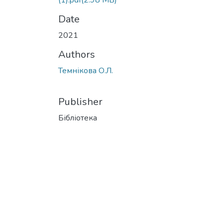
(1).pdf
(2.98 MB)
Date
2021
Authors
Темнікова О.Л.
Publisher
Бібліотека