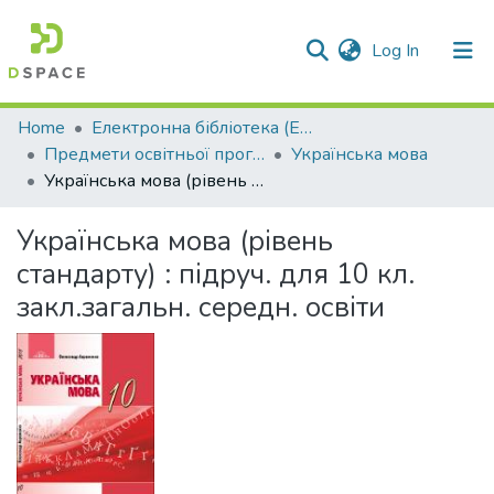
(current)
Log In
Communities & Collections
Home
Електронна бібліотека (E-Book)
Предмети освітньої програми профільної середньої освіти
Українська мова
All of DSpace
Українська мова (рівень стандарту) : підруч. для 10 кл. закл.загальн. середн. освіти
Statistics
Українська мова (рівень
стандарту) : підруч. для 10 кл.
закл.загальн. середн. освіти