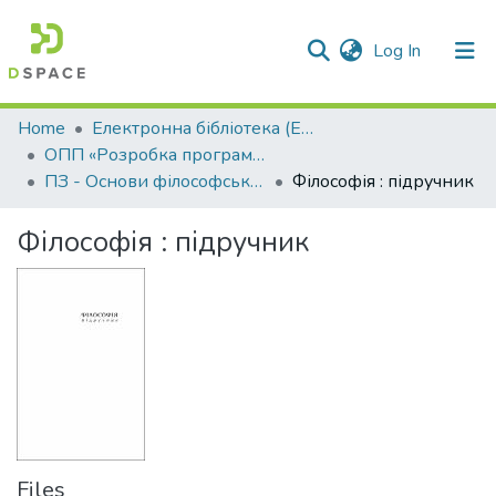
(current)
Log In
Communities & Collections
Home
Електронна бібліотека (E-Book)
ОПП «Розробка програмного забезпечення»
All of DSpace
ПЗ - Основи філософських знань
Філософія : підручник
Statistics
Філософія : підручник
Files