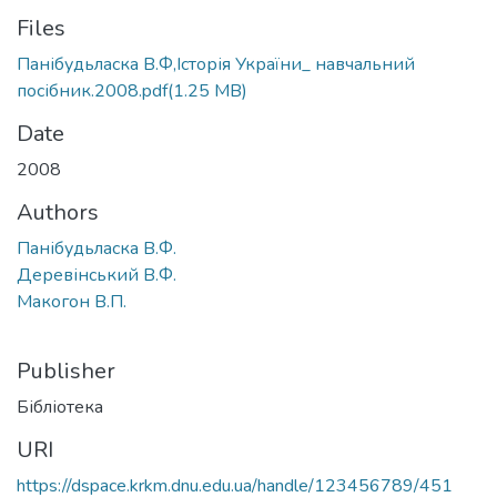
Files
Панібудьласка В.Ф,Історія України_ навчальний
посібник.2008.pdf
(1.25 MB)
Date
2008
Authors
Панібудьласка В.Ф.
Деревінський В.Ф.
Макогон В.П.
Publisher
Бібліотека
URI
https://dspace.krkm.dnu.edu.ua/handle/123456789/451