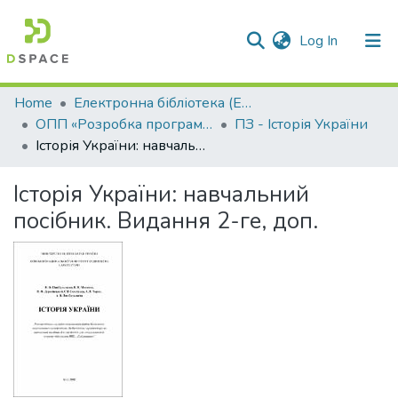
(current)
Log In
Communities & Collections
Home
Електронна бібліотека (E-Book)
ОПП «Розробка програмного забезпечення»
ПЗ - Історія України
All of DSpace
Історія України: навчальний посібник. Видання 2-ге, доп.
Statistics
Історія України: навчальний
посібник. Видання 2-ге, доп.