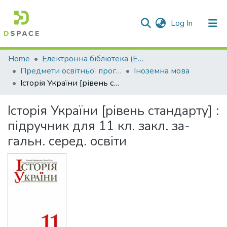
(current)
Log In
Communities & Collections
Home
Електронна бібліотека (E-Book)
Предмети освітньої програми профільної середньої освіти
Іноземна мова
All of DSpace
Історія України [рівень стандарту] : підручник для 11 кл. закл. за- гальн. серед. освіти
Statistics
Історія України [рівень стандарту] :
підручник для 11 кл. закл. за-
гальн. серед. освіти